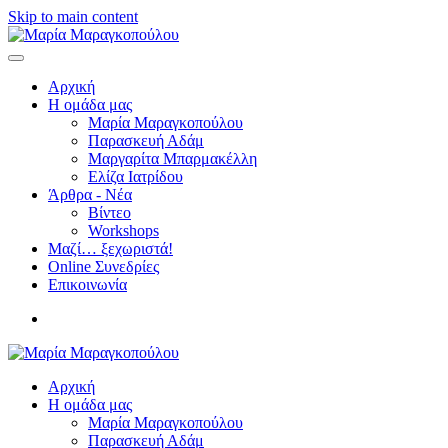
Skip to main content
Αρχική
Η ομάδα μας
Μαρία Μαραγκοπούλου
Παρασκευή Αδάμ
Μαργαρίτα Μπαρμακέλλη
Ελίζα Ιατρίδου
Άρθρα - Νέα
Βίντεο
Workshops
Μαζί… ξεχωριστά!
Online Συνεδρίες
Επικοινωνία
Αρχική
Η ομάδα μας
Μαρία Μαραγκοπούλου
Παρασκευή Αδάμ