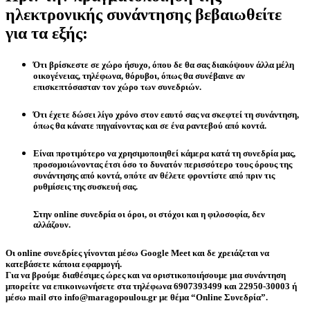
ηλεκτρονικής συνάντησης βεβαιωθείτε
για τα εξής:
Ότι βρίσκεστε σε χώρο ήσυχο, όπου δε θα σας διακόψουν άλλα μέλη
οικογένειας, τηλέφωνα, θόρυβοι, όπως θα συνέβαινε αν
επισκεπτόσασταν τον χώρο των συνεδριών.
Ότι έχετε δώσει λίγο χρόνο στον εαυτό σας να σκεφτεί τη συνάντηση,
όπως θα κάνατε πηγαίνοντας και σε ένα ραντεβού από κοντά.
Είναι προτιμότερο να χρησιμοποιηθεί κάμερα κατά τη συνεδρία μας,
προσομοιώνοντας έτσι όσο το δυνατόν περισσότερο τους όρους της
συνάντησης από κοντά, οπότε αν θέλετε φροντίστε από πριν τις
ρυθμίσεις της συσκευή σας.
Στην online συνεδρία οι όροι, οι στόχοι και η φιλοσοφία, δεν
αλλάζουν.
Οι online συνεδρίες γίνονται μέσω Google Meet και δε χρειάζεται να
κατεβάσετε κάποια εφαρμογή.
Για να βρούμε διαθέσιμες ώρες και να οριστικοποιήσουμε μια συνάντηση
μπορείτε να επικοινωνήσετε στα τηλέφωνα 6907393499 και 22950-30003 ή
μέσω mail στο info@maragopoulou.gr με θέμα “Online Συνεδρία”.