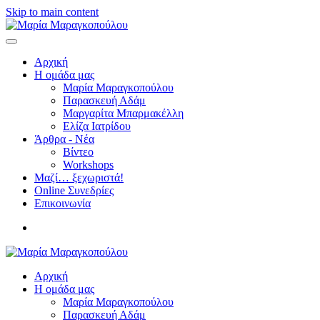
Skip to main content
Αρχική
Η ομάδα μας
Μαρία Μαραγκοπούλου
Παρασκευή Αδάμ
Μαργαρίτα Μπαρμακέλλη
Ελίζα Ιατρίδου
Άρθρα - Νέα
Βίντεο
Workshops
Μαζί… ξεχωριστά!
Online Συνεδρίες
Επικοινωνία
Αρχική
Η ομάδα μας
Μαρία Μαραγκοπούλου
Παρασκευή Αδάμ