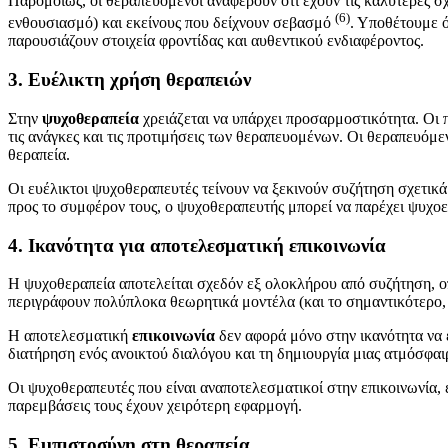
Παρομοίως, οι θεραπευόμενοι αναφέρουν ότι έχουν τις καλύτερες σχ
(6)
ενθουσιασμό) και εκείνους που δείχνουν σεβασμό
. Υποθέτουμε ό
παρουσιάζουν στοιχεία φροντίδας και αυθεντικού ενδιαφέροντος.
3. Ευέλικτη χρήση θεραπειών
Στην
ψυχοθεραπεία
χρειάζεται να υπάρχει προσαρμοστικότητα. Οι 
τις ανάγκες και τις προτιμήσεις των θεραπευομένων. Οι θεραπευόμε
θεραπεία.
Οι ευέλικτοι ψυχοθεραπευτές τείνουν να ξεκινούν συζήτηση σχετικά μ
προς το συμφέρον τους, ο ψυχοθεραπευτής μπορεί να παρέχει ψυχοε
4. Ικανότητα για αποτελεσματική επικοινωνία
Η ψυχοθεραπεία αποτελείται σχεδόν εξ ολοκλήρου από συζήτηση, οπ
περιγράφουν πολύπλοκα θεωρητικά μοντέλα (και το σημαντικότερο, 
Η αποτελεσματική
επικοινωνία
δεν αφορά μόνο στην ικανότητα να ε
διατήρηση ενός ανοικτού διαλόγου και τη δημιουργία μιας ατμόσφαι
Οι ψυχοθεραπευτές που είναι αναποτελεσματικοί στην επικοινωνία, 
παρεμβάσεις τους έχουν χειρότερη εφαρμογή.
5. Εμπιστοσύνη στη θεραπεία