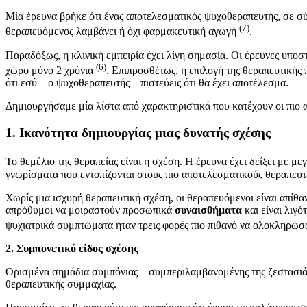
Μία έρευνα βρήκε ότι ένας αποτελεσματικός ψυχοθεραπευτής, σε σύγ
(7)
θεραπευόμενος λαμβάνει ή όχι φαρμακευτική αγωγή
.
Παραδόξως, η κλινική εμπειρία έχει λίγη σημασία. Οι έρευνες υποσ
(6)
χώρο μόνο 2 χρόνια
. Επιπροσθέτως, η επιλογή της θεραπευτικής
ότι εσύ – ο ψυχοθεραπευτής – πιστεύεις ότι θα έχει αποτέλεσμα.
Δημιουργήσαμε μία λίστα από χαρακτηριστικά που κατέχουν οι πιο 
1. Ικανότητα δημιουργίας μιας δυνατής σχέσης
To θεμέλιο της θεραπείας είναι η σχέση. Η έρευνα έχει δείξει με μ
γνωρίσματα που εντοπίζονται στους πιο αποτελεσματικούς θεραπευτέ
Χωρίς μια ισχυρή θεραπευτική σχέση, οι θεραπευόμενοι είναι απίθα
απρόθυμοι να μοιραστούν προσωπικά
συναισθήματα
και είναι λιγ
ψυχιατρικά συμπτώματα ήταν τρεις φορές πιο πιθανό να ολοκληρώσο
2. Συμπονετικό είδος σχέσης
Ορισμένα σημάδια συμπόνιας – συμπεριλαμβανομένης της ζεστασιάς,
θεραπευτικής συμμαχίας.