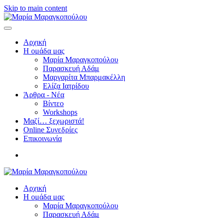
Skip to main content
Αρχική
Η ομάδα μας
Μαρία Μαραγκοπούλου
Παρασκευή Αδάμ
Μαργαρίτα Μπαρμακέλλη
Ελίζα Ιατρίδου
Άρθρα - Νέα
Βίντεο
Workshops
Μαζί… ξεχωριστά!
Online Συνεδρίες
Επικοινωνία
Αρχική
Η ομάδα μας
Μαρία Μαραγκοπούλου
Παρασκευή Αδάμ