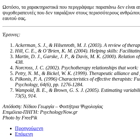
Ωστόσο, τα χαρακτηριστικά που περιγράψαμε παραπάνω δεν είναι α
ψυχοθεραπευτές που δεν ταιριάζουν στους περισσότερους ανθρώπους,
εαυτού σας.
Έρευνες:
Ackerman, S. J., & Hilsenroth, M. J. (2003). A review of therapi
Hill, C. E., & O’Brien, K. M. (2004). Helping skills: Facilita
Martin, D. J., Garske, J. P., & Davis, M. K. (2000). Relation o
438.
Norcross, J. C. (2002). Psychotherapy relationships that work: 
Petry, N. M., & Bickel, W. K. (1999). Therapeutic alliance and 
Pilkonis, P. A. (1996) Characteristics of effective therapists:
Psychology, 64(6), pp. 1276-1284.
Wampold, B. E., & Brown, G. S. J. (2005). Estimating variabilit
73(5), 914.
Απόδοση: Νέδιου Γεωργία – Φοιτήτρια Ψυχολογίας
Επιμέλεια-ΠΗΓΗ: PsychologyNow.gr
Photo by FreePik
Προηγούμενη
Επόμενη