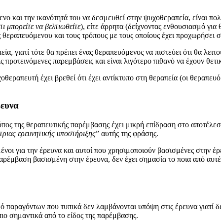
νο και την ικανότητά του να δεσμευθεί στην ψυχοθεραπεία, είναι πο
τι μπορείτε να βελτιωθείτε
), είτε άρρητα (δείχνοντας ενθουσιασμό για
ς θεραπευόμενου και τους τρόπους με τους οποίους έχει προχωρήσει σ
ία, γιατί τότε θα πρέπει ένας θεραπευόμενος να πιστεύει ότι θα λει
ς προτεινόμενες παρεμβάσεις και είναι λιγότερο πιθανό να έχουν θετ
χοθεραπευτή έχει βρεθεί ότι έχει αντίκτυπο στη θεραπεία (οι θεραπε
ρευνα
ύπος της θεραπευτικής παρέμβασης έχει μικρή επίδραση στο αποτέλεσμ
τριας ερευνητικής υποστήριξης
” αυτής της φράσης.
ωμένοι για την έρευνα και αυτοί που χρησιμοποιούν βασισμένες στην έ
ρέμβαση βασισμένη στην έρευνα, δεν έχει σημασία το ποια από αυτές 
ό παραγόντων που τυπικά δεν λαμβάνονται υπόψη στις έρευνα γιατί δε
ιο σημαντικά από το είδος της παρέμβασης.