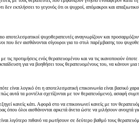
έσεις με τους θεραπευτές που εμφανίζουν γνήσιο ενδιαφέρον κατά τη
τι δεν εκπλήσσει το γεγονός ότι οι ψυχροί, απόμακροι και απαξιωτικο
πιο αποτελεσματικοί ψυχοθεραπευτές αναγνωρίζουν και προσαρμόζουν 
νοι που δεν αισθάνονται σίγουροι για το στυλ παρέμβασης του ψυχοθ
ε τις προτιμήσεις ενός θεραπευομένου και να τις ικανοποιούν όποτε εί
κπαίδευση για να βοηθήσει τους θεραπευομένους του, να κάνουν μια
ότε είναι λογικό ότι η αποτελεσματική επικοινωνία είναι βασικό χα
πώς αυτά τα μοντέλα σχετίζονται με τον θεραπευόμενο), ασαφή συμπτ
ξηγεί κανείς κάτι. Αφορά στο να επικοινωνεί κανείς με τον θεραπευόμ
ρας όπου όλοι αισθάνονται αρκετά άνετα ώστε να μιλήσουν ανοιχτά γ
είναι λιγότερο πιθανό να ρωτήσουν σε δεύτερο βαθμό τους θεραπευόμε