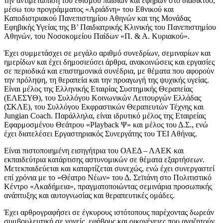
την αντιμετώπιση του εθισμού παιδιών και εφήβων στο διαδίκτυο,
μέσω του προγράμματος «Αριάδνη» του Εθνικού και
Καποδιστριακού Πανεπιστημίου Αθηνών και της Μονάδας
Εφηβικής Υγείας της Β’ Παιδιατρικής Κλινικής του Πανεπιστημίου
Αθηνών, του Νοσοκομείου Παίδων «Π. & Α. Κυριακού».
Έχει συμμετάσχει σε μεγάλο αριθμό συνεδρίων, σεμιναρίων και
ημερίδων και έχει δημοσιεύσει άρθρα, ανακοινώσεις και εργασίες
σε περιοδικά και επιστημονικά συνέδρια, με θέματα που αφορούν
την πρόληψη, τη θεραπεία και την προαγωγή της ψυχικής υγείας.
Είναι μέλος της Ελληνικής Εταιρίας Συστημικής Θεραπείας
(ΕΛΕΣΥΘ), του Συλλόγου Κοινωνικών Λειτουργών Ελλάδας
(ΣΚΛΕ), του Συλλόγου Εκφραστικών Θεραπευτών Τέχνης και
Jungian Coach. Παράλληλα, είναι ιδρυτικό μέλος της Εταιρείας
Εφαρμοσμένου Θεάτρου «Playback Ψ» και μέλος του Δ.Σ., ενώ
έχει διατελέσει Εργαστηριακός Συνεργάτης του ΤΕΙ Αθήνας.
Είναι πιστοποιημένη εισηγήτρια του ΟΑΕΔ – ΛΑΕΚ και
εκπαιδεύτρια κατάρτισης αστυνομικών σε θέματα εξαρτήσεων.
Μετεκπαιδεύεται και καταρτίζεται συνεχώς, ενώ έχει συνεργαστεί
επί χρόνια με το «Θέατρο Νέων» του Δ. Σεϊτάνη στο Πολιτιστικό
Κέντρο «Ακαδήμεια», πραγματοποιώντας σεμινάρια προσωπικής
ανάπτυξης και αυτογνωσίας και θεραπευτικές ομάδες.
Έχει αρθρογραφήσει σε έγκυρους ιστότοπους παρέχοντας δωρεάν
συμβουλευτική σε γονείς, εφήβους και οικογένειες που αναζητούν