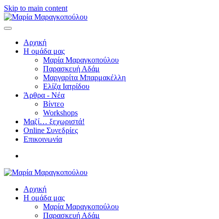
Skip to main content
Αρχική
Η ομάδα μας
Μαρία Μαραγκοπούλου
Παρασκευή Αδάμ
Μαργαρίτα Μπαρμακέλλη
Ελίζα Ιατρίδου
Άρθρα - Νέα
Βίντεο
Workshops
Μαζί… ξεχωριστά!
Online Συνεδρίες
Επικοινωνία
Αρχική
Η ομάδα μας
Μαρία Μαραγκοπούλου
Παρασκευή Αδάμ