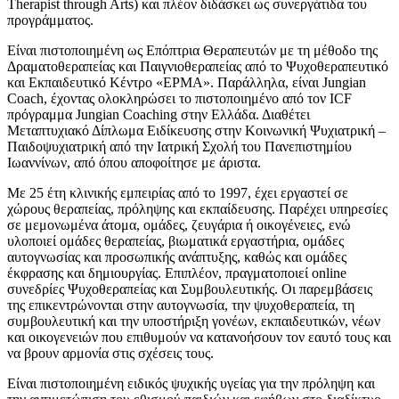
Therapist through Arts) και πλέον διδάσκει ως συνεργάτιδα του
προγράμματος.
Είναι πιστοποιημένη ως Επόπτρια Θεραπευτών με τη μέθοδο της
Δραματοθεραπείας και Παιγνιοθεραπείας από το Ψυχοθεραπευτικό
και Εκπαιδευτικό Κέντρο «ΕΡΜΑ». Παράλληλα, είναι Jungian
Coach, έχοντας ολοκληρώσει το πιστοποιημένο από τον ICF
πρόγραμμα Jungian Coaching στην Ελλάδα. Διαθέτει
Μεταπτυχιακό Δίπλωμα Ειδίκευσης στην Κοινωνική Ψυχιατρική –
Παιδοψυχιατρική από την Ιατρική Σχολή του Πανεπιστημίου
Ιωαννίνων, από όπου αποφοίτησε με άριστα.
Με 25 έτη κλινικής εμπειρίας από το 1997, έχει εργαστεί σε
χώρους θεραπείας, πρόληψης και εκπαίδευσης. Παρέχει υπηρεσίες
σε μεμονωμένα άτομα, ομάδες, ζευγάρια ή οικογένειες, ενώ
υλοποιεί ομάδες θεραπείας, βιωματικά εργαστήρια, ομάδες
αυτογνωσίας και προσωπικής ανάπτυξης, καθώς και ομάδες
έκφρασης και δημιουργίας. Επιπλέον, πραγματοποιεί online
συνεδρίες Ψυχοθεραπείας και Συμβουλευτικής. Οι παρεμβάσεις
της επικεντρώνονται στην αυτογνωσία, την ψυχοθεραπεία, τη
συμβουλευτική και την υποστήριξη γονέων, εκπαιδευτικών, νέων
και οικογενειών που επιθυμούν να κατανοήσουν τον εαυτό τους και
να βρουν αρμονία στις σχέσεις τους.
Είναι πιστοποιημένη ειδικός ψυχικής υγείας για την πρόληψη και